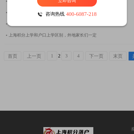
立即咨询
上海办积分要什么条件？最新上海积分申请入口
上海居住证积分政策2022学历积分条件，上海积分
400-6087-218
咨询热线
上海居住证积分网上申报怎么操作？
上海积分上学和户口上学区别，外地家长们一定
1
2
3
4
首页
上一页
下一页
末页