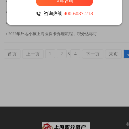
立即咨询
上海居住证积分120分怎么算?怎么申请?
我有多少分?能买哪里?上海新房积分政策解析!
400-6087-218
咨询热线
2022上海居住证积分续签新规定，120分提分方案！
2022年外地小孩上海医保卡办理流程，积分达标可
1
2
3
4
首页
上一页
下一页
末页