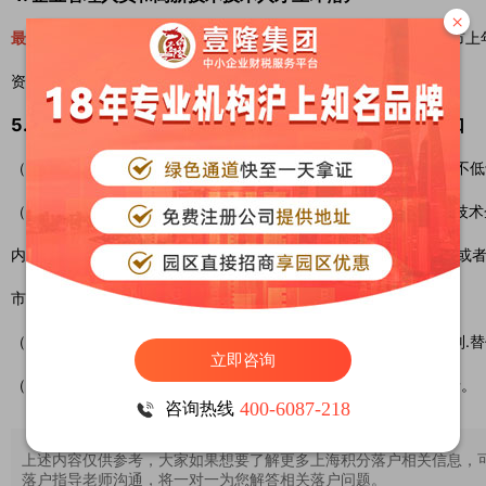
×
最近4年内累计36个月在上海市缴纳员工社会保险费
，相当于上海市上
资。上海市常住户口可立即申请。
5. 同时符合下列条件的企业家，可立即申请上海市常住户口
（1）在上海市企业中作为法人代表(担任老总经理或经理)或者头寸不低
（2）企业连续3年每一年的经营收益有10%以上的利润；或者高新技术
内每增加10%以上，或者上一年度应纳税所得额不低于1000万元；
市。
（3）企业的生产流程.武器装备和设备不属于上海市规定的合格类别.
立即咨询
（4）企业没有重大违法违规操作和处罚的记录，没有不良诚信记录。
400-6087-218
咨询热线
上述内容仅供参考，大家如果想要了解更多上海积分落户相关信息，
落户指导老师沟通，将一对一为您解答相关落户问题。