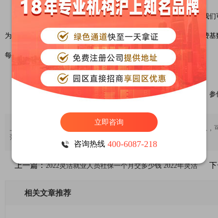
知道了灵活就业人员社保的缴费比例和缴费基数的标准之后，我们可以
为了减轻缴费压力，你选择按照当地最低标准缴纳社保，即社保缴费基数
每月需要缴纳的社保费用为3000*（20%+4%）=720元。
总的来说，如果选择最低标准进行缴纳，一个月需要几百块钱，参保
立即咨询
上述内容仅供参考，大家如果想要了解更多上海积分落户相关信息，
落户指导老师沟通，将一对一为您解答相关落户问题。
400-6087-218
咨询热线
上一篇：
下
2022灵活就业人员社保一个月交多少钱 2022年灵活
相关文章推荐