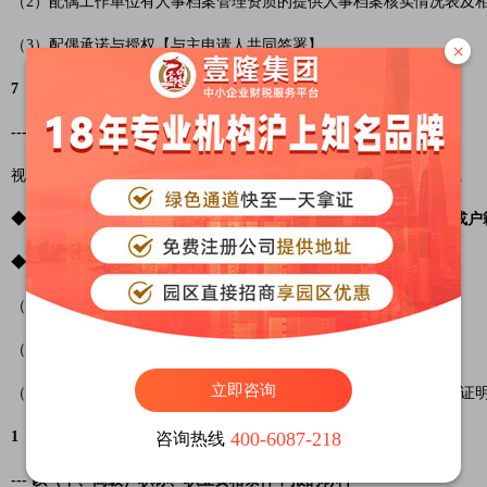
（2）配偶工作单位有人事档案管理资质的提供人事档案核实情况表及
（3）配偶承诺与授权【与主申请人共同签署】
×
7
--- 子女材料
视情况提供。 能够通过电子证照库调取或数据共享的，可免于提交。
◆子女不随迁：子女身份证正反面或户口簿地址页及本人信息页（或户
◆子女随迁：
（1）子女《出生医学证明》；
（2）子女户口簿地址页及本人信息页（或户籍证明）；
立即咨询
（3）满16周岁及以上在全日制普通高中就读的提供学籍证明、在读证
1
400-6087-218
咨询热线
--- 以（中、高级）职称、职业资格条件申报的材料