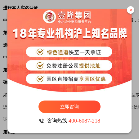
进行本人实名认证
×
申请人本人通过人脸识别进行实人认证，认证通过后阅读申领须知后，
第二步
选择办理方式
申请人选择办理方式（本人办理或为他人办理）。
第三步
确认是否变更住所种类
如申请人近6个月内住所种类及居住地址发生变更（指变更了住所类型
立即咨询
近亲属租赁住房等），即与当时办理居住登记时住所种类和居住地址信
证明材料。如未发生变更，则可跳过此步。
400-6087-218
咨询热线
第四步