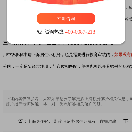
（3）材料准备不齐通过考试取得的职称或专业技术类职业资格证书，
立即咨询
（4）通过评审取得的职称，应有评审表（无需提供，但档案中应有相
（5）如果材料不齐全，不予以接受申请。
400-6087-218
咨询热线
三、没有高中/中专毕业证书，可以用中级职称积分吗？
用中级职称申请上海居住证积分，也是需要进行教育审核的，
如果没有
分的，一定是要经过注册，与岗位相匹配，单位也可以开具聘书的职称
上述内容仅供参考，大家如果想要了解更多上海积分落户相关信息，
落户指导老师沟通，将一对一为您解答相关落户问题。
上一篇：
下
上海居住登记满6个月后办居住证流程，详细步骤