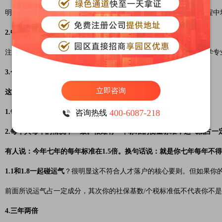
明（补充：在外企工作的朋友大概率会遇到外包的现象，在填写过程中
2.中级职称必须职岗匹配
注意：（1）有了职称还不够，必须要有相关专业的聘书。（2）大学
3.个税标准/社保基数问题
立即咨询
这一点是比较具有争议的一项。原因在于：
1.每个人的情况不一致。
400-6087-218
咨询热线
2.每个人每年的情况不一致。很难有一个标准的衡量标准，运气就占一定成
有人说：今年七年的每年标准在1.5倍。换句话说：就是你七年每年不得
1.1和1.8一起碰运气
？很明显这不符合人才落户的核心要则。但如果你的
前面所说运气占一定成分，其次你的社保基数/个税标准低不代表你不
4.三年两倍