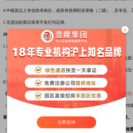
4.中级及以上专业技术岗位，或具有技师职业资格（二级），且专业、
5.无违法犯罪记录等不良行为记录。
×
2022上海积分落户政策解读二、上海落户口的方法有哪些？
1.如果是在临港新城工作，居转户期限可以从原来的7年放宽2-4年：
（1）在新城
普通单位工作，需要持有居住证5年并缴纳社保
，（且在新
（2）在新城
重点单位工作，需要持有居住证3年并缴纳社保
，（且在五
2.
特殊技能人才落户
方法：
《上海市引进人才申办本市常住户口办法》
施行，
特殊人才可不受学历
（1）上海市人社部门发布《上海市人力资源和社会保障局关于开展特
享受疗休养（休假）以及落户、购（租）住房、医疗保障等方面政策。
立即咨询
（2）临港新片区管委会率先试点，
赋予行业代表性企业自主评定和推