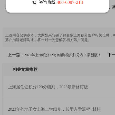
400-6087-218
咨询热线
（3）对在世界技能大赛中获得优异成绩的获奖选手，
直接落户上海
、
上述内容仅供参考，大家如果想要了解更多上海积分落户相关信息，
落户指导老师沟通，将一对一为您解答相关落户问题。
上一篇：
下
2022年上海积分120分细则模拟打分表！最新版！
相关文章推荐
上海居住证积分120分细则，2023最新修订版！
2023年外地子女上海上学细则，转学入学流程+材料