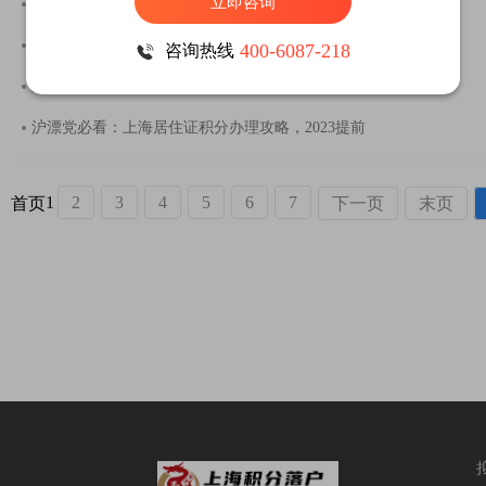
立即咨询
非沪籍在上海买房子，需要上海居住证积分120吗
上海积分入学需要什么条件？2023年孩子上学家长
400-6087-218
咨询热线
上海积分120分细则即将更新，看看你的积分有多
沪漂党必看：上海居住证积分办理攻略，2023提前
1
2
3
4
5
6
7
首页
下一页
末页